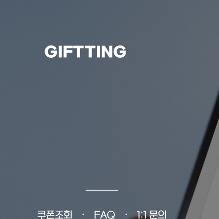
GIFTTING
쿠폰조회
FAQ
1:1 문의
•
•