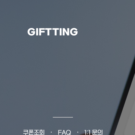
GIFTTING
쿠폰조회
FAQ
1:1 문의
•
•