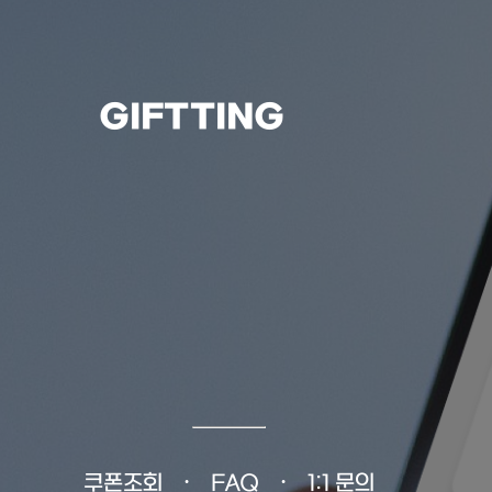
GIFTTING
쿠폰조회
FAQ
1:1 문의
•
•