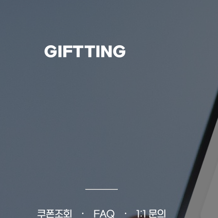
GIFTTING
쿠폰조회
FAQ
1:1 문의
•
•