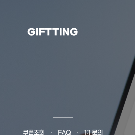
GIFTTING
쿠폰조회
FAQ
1:1 문의
•
•