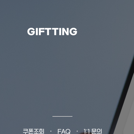
GIFTTING
쿠폰조회
FAQ
1:1 문의
•
•