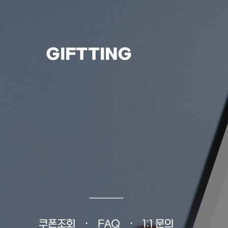
GIFTTING
쿠폰조회
FAQ
1:1 문의
•
•