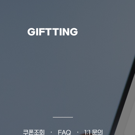
GIFTTING
쿠폰조회
FAQ
1:1 문의
•
•