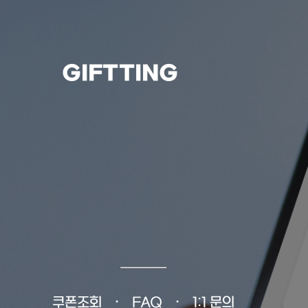
GIFTTING
쿠폰조회
FAQ
1:1 문의
•
•