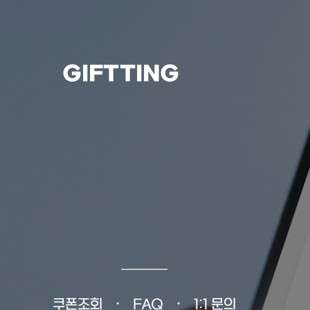
GIFTTING
쿠폰조회
FAQ
1:1 문의
•
•