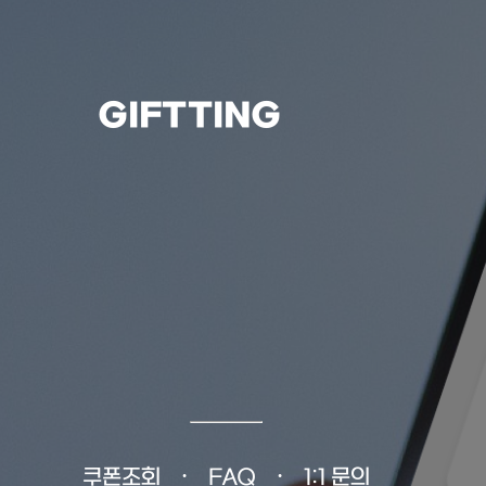
GIFTTING
쿠폰조회
FAQ
1:1 문의
•
•