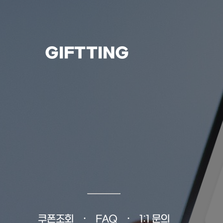
GIFTTING
쿠폰조회
FAQ
1:1 문의
•
•