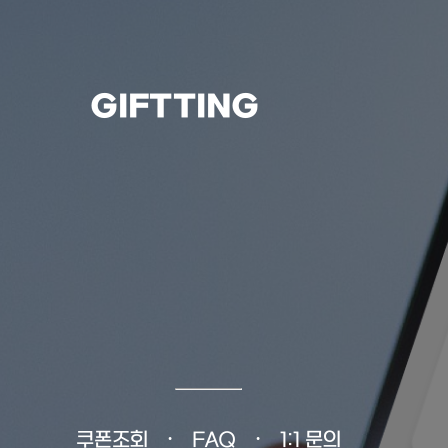
GIFTTING
쿠폰조회
FAQ
1:1 문의
•
•