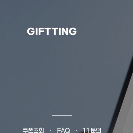
GIFTTING
쿠폰조회
FAQ
1:1 문의
•
•