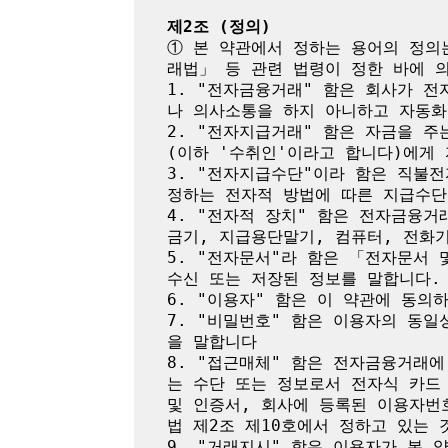
제2조 (정의)
① 본 약관에서 정하는 용어의 정의
래법」 등 관련 법령이 정한 바에 의
1. "전자금융거래" 함은 회사가 
나 의사소통을 하지 아니하고 자동화
2. "전자지급거래" 함은 자금을 
(이하 '수취인'이라고 합니다)에게
3. "전자지급수단"이라 함은 직불
정하는 전자적 방법에 따른 지급수단
4. "전자적 장치" 함은 전자금융
금기, 지급용단말기, 컴퓨터, 전화
5. "전자문서"라 함은 「전자문서
수신 또는 저장된 정보를 말합니다.

6. "이용자" 함은 이 약관에 동의
7. "비밀번호" 함은 이용자의 동
을 말합니다

8. "접근매체" 함은 전자금융거래
는 수단 또는 정보로서 전자식 카드
및 인증서, 회사에 등록된 이용자번
법 제2조 제10호에서 정하고 있는 것
9. "거래지시" 함은 이용자가 본