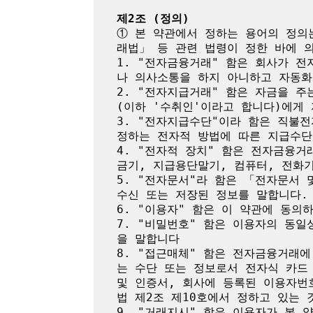
제2조 (정의)
① 본 약관에서 정하는 용어의 정의
래법」 등 관련 법령이 정한 바에 의
1. "전자금융거래" 함은 회사가 
나 의사소통을 하지 아니하고 자동화
2. "전자지급거래" 함은 자금을 
(이하 '수취인'이라고 합니다)에게
3. "전자지급수단"이라 함은 직불
정하는 전자적 방법에 따른 지급수단
4. "전자적 장치" 함은 전자금융
금기, 지급용단말기, 컴퓨터, 전화
5. "전자문서"라 함은 「전자문서
수신 또는 저장된 정보를 말합니다.

6. "이용자" 함은 이 약관에 동의
7. "비밀번호" 함은 이용자의 동
을 말합니다

8. "접근매체" 함은 전자금융거래
는 수단 또는 정보로서 전자식 카드
및 인증서, 회사에 등록된 이용자번
법 제2조 제10호에서 정하고 있는 것
9. "거래지시" 함은 이용자가 본