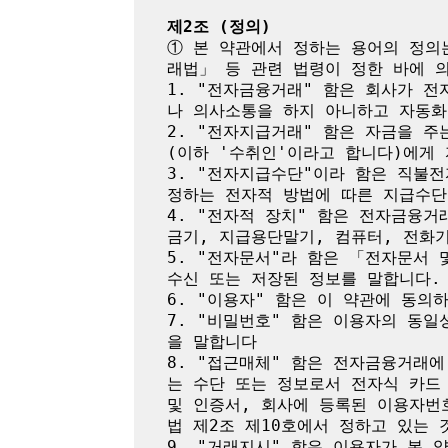
제2조 (정의)
① 본 약관에서 정하는 용어의 정의
래법」 등 관련 법령이 정한 바에 의
1. "전자금융거래" 함은 회사가 
나 의사소통을 하지 아니하고 자동화
2. "전자지급거래" 함은 자금을 
(이하 '수취인'이라고 합니다)에게
3. "전자지급수단"이라 함은 직불
정하는 전자적 방법에 따른 지급수단
4. "전자적 장치" 함은 전자금융
금기, 지급용단말기, 컴퓨터, 전화
5. "전자문서"라 함은 「전자문서
수신 또는 저장된 정보를 말합니다.

6. "이용자" 함은 이 약관에 동의
7. "비밀번호" 함은 이용자의 동
을 말합니다

8. "접근매체" 함은 전자금융거래
는 수단 또는 정보로서 전자식 카드
및 인증서, 회사에 등록된 이용자번
법 제2조 제10호에서 정하고 있는 것
9. "거래지시" 함은 이용자가 본