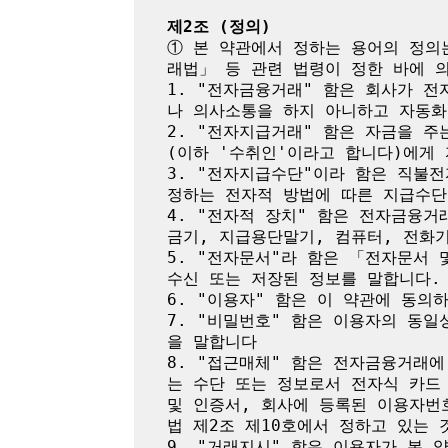
제2조 (정의)
① 본 약관에서 정하는 용어의 정의
래법」 등 관련 법령이 정한 바에 의
1. "전자금융거래" 함은 회사가 
나 의사소통을 하지 아니하고 자동화
2. "전자지급거래" 함은 자금을 
(이하 '수취인'이라고 합니다)에게
3. "전자지급수단"이라 함은 직불
정하는 전자적 방법에 따른 지급수단
4. "전자적 장치" 함은 전자금융
금기, 지급용단말기, 컴퓨터, 전화
5. "전자문서"라 함은 「전자문서
수신 또는 저장된 정보를 말합니다.

6. "이용자" 함은 이 약관에 동의
7. "비밀번호" 함은 이용자의 동
을 말합니다

8. "접근매체" 함은 전자금융거래
는 수단 또는 정보로서 전자식 카드
및 인증서, 회사에 등록된 이용자번
법 제2조 제10호에서 정하고 있는 것
9. "거래지시" 함은 이용자가 본