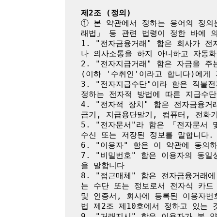
제2조 (정의)
① 본 약관에서 정하는 용어의 정의
래법」 등 관련 법령이 정한 바에 의
1. "전자금융거래" 함은 회사가 
나 의사소통을 하지 아니하고 자동화
2. "전자지급거래" 함은 자금을 
(이하 '수취인'이라고 합니다)에게
3. "전자지급수단"이라 함은 직불
정하는 전자적 방법에 따른 지급수단
4. "전자적 장치" 함은 전자금융
금기, 지급용단말기, 컴퓨터, 전화
5. "전자문서"라 함은 「전자문서
수신 또는 저장된 정보를 말합니다.

6. "이용자" 함은 이 약관에 동의
7. "비밀번호" 함은 이용자의 동
을 말합니다

8. "접근매체" 함은 전자금융거래
는 수단 또는 정보로서 전자식 카드
및 인증서, 회사에 등록된 이용자번
법 제2조 제10호에서 정하고 있는 것
9. "거래지시" 함은 이용자가 본