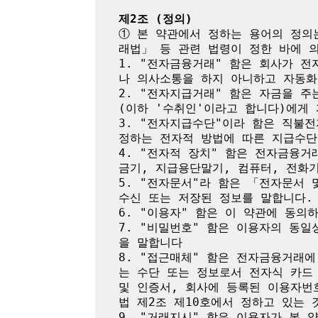
제2조 (정의)
① 본 약관에서 정하는 용어의 정의
래법」 등 관련 법령이 정한 바에 의
1. "전자금융거래" 함은 회사가 
나 의사소통을 하지 아니하고 자동화
2. "전자지급거래" 함은 자금을 
(이하 '수취인'이라고 합니다)에게
3. "전자지급수단"이라 함은 직불
정하는 전자적 방법에 따른 지급수단
4. "전자적 장치" 함은 전자금융
금기, 지급용단말기, 컴퓨터, 전화
5. "전자문서"라 함은 「전자문서
수신 또는 저장된 정보를 말합니다.

6. "이용자" 함은 이 약관에 동의
7. "비밀번호" 함은 이용자의 동
을 말합니다

8. "접근매체" 함은 전자금융거래
는 수단 또는 정보로서 전자식 카드
및 인증서, 회사에 등록된 이용자번
법 제2조 제10호에서 정하고 있는 것
9. "거래지시" 함은 이용자가 본