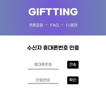
GIFTTING
•
•
쿠폰조회
FAQ
1:1 문의
수신자 휴대폰번호 인증
전송
확인