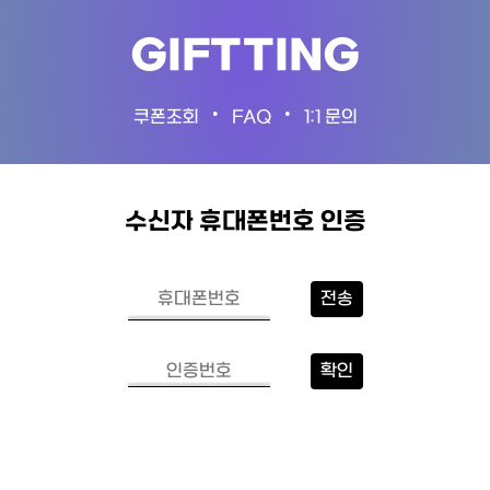
GIFTTING
•
•
쿠폰조회
FAQ
1:1 문의
수신자 휴대폰번호 인증
전송
확인