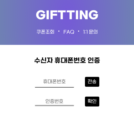
GIFTTING
•
•
쿠폰조회
FAQ
1:1 문의
수신자 휴대폰번호 인증
전송
확인