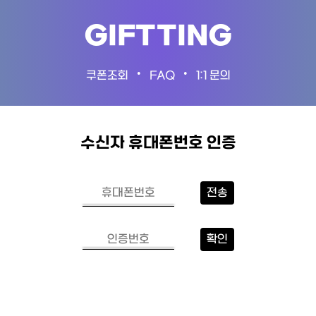
GIFTTING
•
•
쿠폰조회
FAQ
1:1 문의
수신자 휴대폰번호 인증
전송
확인