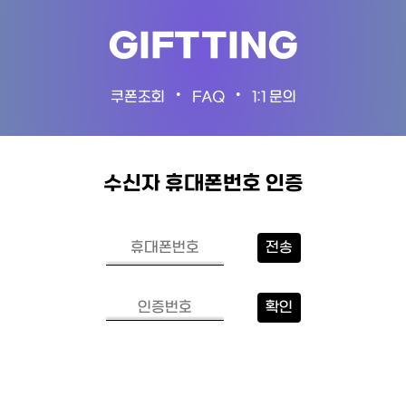
GIFTTING
•
•
쿠폰조회
FAQ
1:1 문의
수신자 휴대폰번호 인증
전송
확인