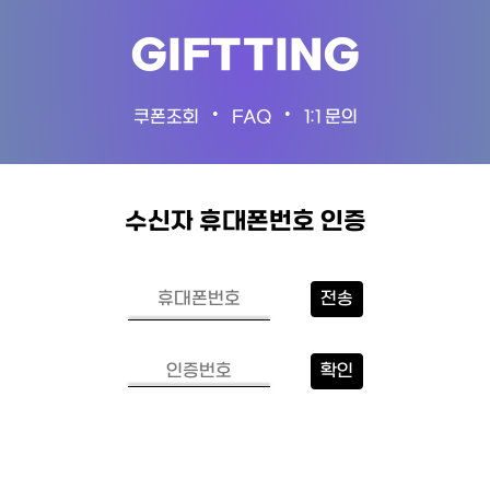
GIFTTING
•
•
쿠폰조회
FAQ
1:1 문의
수신자 휴대폰번호 인증
전송
확인