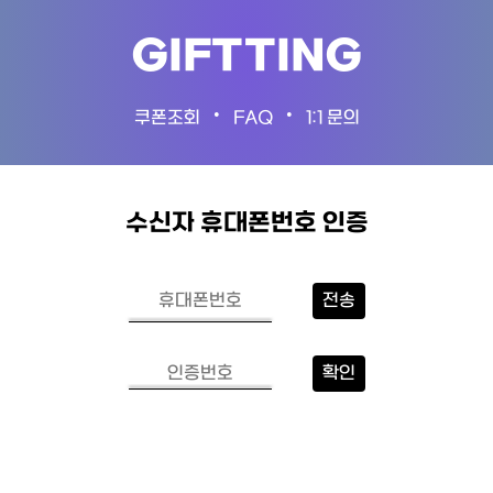
GIFTTING
•
•
쿠폰조회
FAQ
1:1 문의
수신자 휴대폰번호 인증
전송
확인