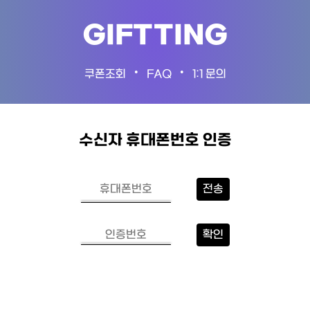
GIFTTING
•
•
쿠폰조회
FAQ
1:1 문의
수신자 휴대폰번호 인증
전송
확인