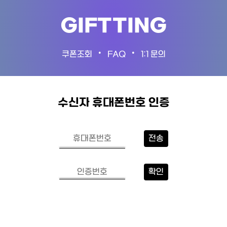
GIFTTING
•
•
쿠폰조회
FAQ
1:1 문의
수신자 휴대폰번호 인증
전송
확인