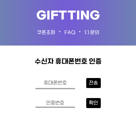
GIFTTING
•
•
쿠폰조회
FAQ
1:1 문의
수신자 휴대폰번호 인증
전송
확인