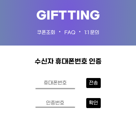
GIFTTING
•
•
쿠폰조회
FAQ
1:1 문의
수신자 휴대폰번호 인증
전송
확인