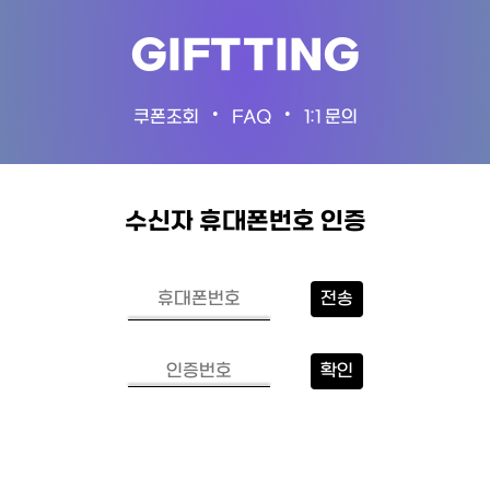
GIFTTING
•
•
쿠폰조회
FAQ
1:1 문의
수신자 휴대폰번호 인증
전송
확인