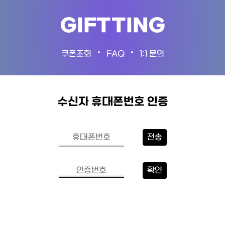
GIFTTING
•
•
쿠폰조회
FAQ
1:1 문의
수신자 휴대폰번호 인증
전송
확인