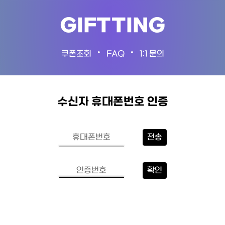
GIFTTING
•
•
쿠폰조회
FAQ
1:1 문의
수신자 휴대폰번호 인증
전송
확인