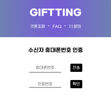
GIFTTING
•
•
쿠폰조회
FAQ
1:1 문의
수신자 휴대폰번호 인증
전송
확인